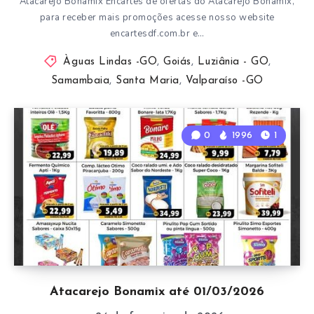
Atacarejo Bonamix Encartes de ofertas do Atacarejo Bonamix,
para receber mais promoções acesse nosso website
encartesdf.com.br e…
Àguas Lindas -GO
,
Goiás
,
Luziânia - GO
,
Samambaia
,
Santa Maria
,
Valparaíso -GO
0
1996
1
Atacarejo Bonamix até 01/03/2026