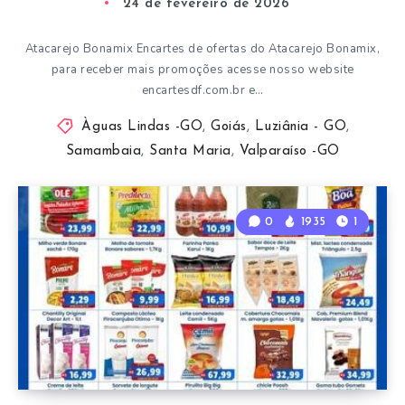
24 de fevereiro de 2026
Atacarejo Bonamix Encartes de ofertas do Atacarejo Bonamix,
para receber mais promoções acesse nosso website
encartesdf.com.br e…
Àguas Lindas -GO
,
Goiás
,
Luziânia - GO
,
Samambaia
,
Santa Maria
,
Valparaíso -GO
0
1935
1