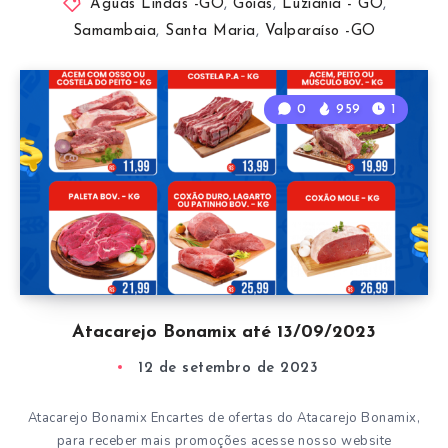
Àguas Lindas -GO
,
Goiás
,
Luziânia - GO
,
Samambaia
,
Santa Maria
,
Valparaíso -GO
0
959
1
Atacarejo Bonamix até 13/09/2023
12 de setembro de 2023
Atacarejo Bonamix Encartes de ofertas do Atacarejo Bonamix,
para receber mais promoções acesse nosso website