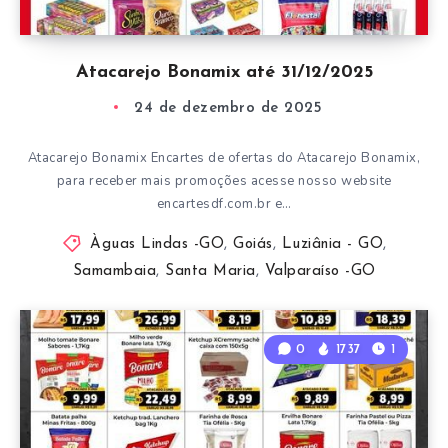
Atacarejo Bonamix até 31/12/2025
24 de dezembro de 2025
Atacarejo Bonamix Encartes de ofertas do Atacarejo Bonamix,
para receber mais promoções acesse nosso website
encartesdf.com.br e…
Àguas Lindas -GO
,
Goiás
,
Luziânia - GO
,
Samambaia
,
Santa Maria
,
Valparaíso -GO
0
1737
1