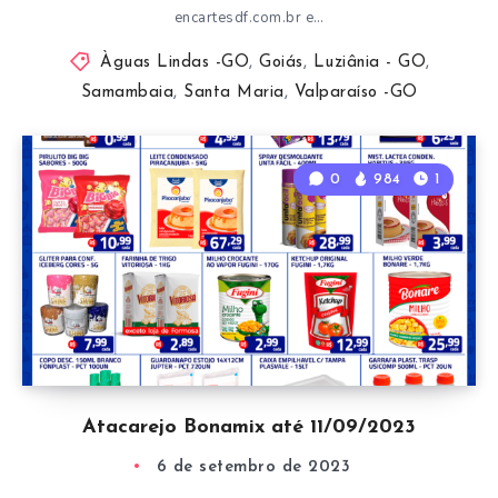
encartesdf.com.br e…
Àguas Lindas -GO
,
Goiás
,
Luziânia - GO
,
Samambaia
,
Santa Maria
,
Valparaíso -GO
0
984
1
Atacarejo Bonamix até 11/09/2023
6 de setembro de 2023