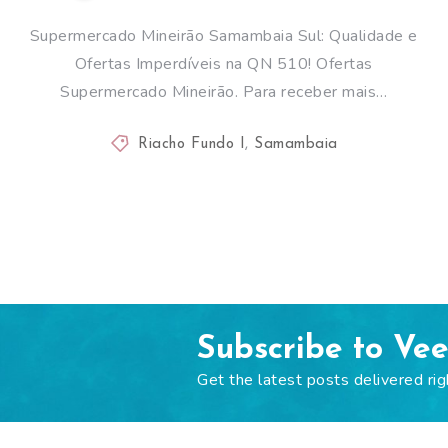
Supermercado Mineirão Samambaia Sul: Qualidade e
Ofertas Imperdíveis na QN 510! Ofertas
Supermercado Mineirão. Para receber mais…
Riacho Fundo I
,
Samambaia
Subscribe to Ve
Get the latest posts delivered rig