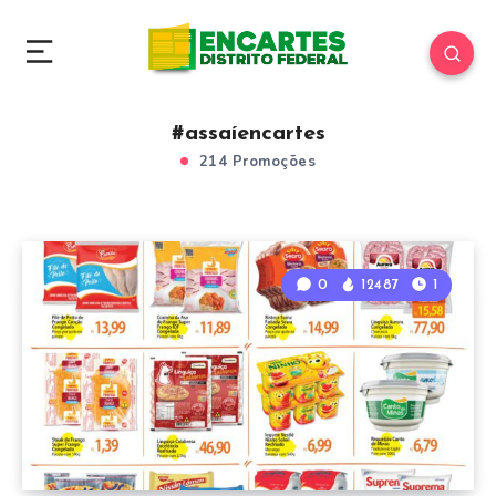
#assaíencartes
214 Promoções
0
12487
1