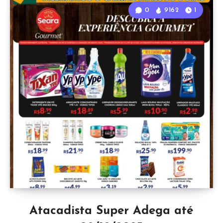
0
9162
1
Atacadista Super Adega até