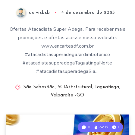
deivisbsb
4 de dezembro de 2025
Ofertas Atacadista Super Adega. Para receber mais
promoções e ofertas acesse nosso website:
www.encartesdf.com.br
#atacadistasuperadegaJardimbotanico
#atacadistasuperadegaTaguatingaNorte
#atacadistasuperadegaSia…
São Sebastião
,
SCIA/Estrutural
,
Taguatinga
,
Valparaíso -GO
0
8815
1