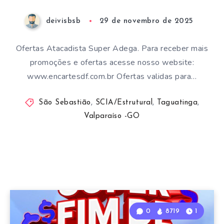
deivisbsb
29 de novembro de 2025
Ofertas Atacadista Super Adega. Para receber mais
promoções e ofertas acesse nosso website:
www.encartesdf.com.br Ofertas validas para…
São Sebastião
,
SCIA/Estrutural
,
Taguatinga
,
Valparaíso -GO
0
8719
1