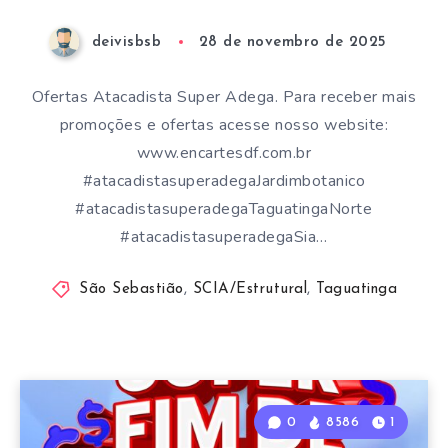
deivisbsb
28 de novembro de 2025
Ofertas Atacadista Super Adega. Para receber mais
promoções e ofertas acesse nosso website:
www.encartesdf.com.br
#atacadistasuperadegaJardimbotanico
#atacadistasuperadegaTaguatingaNorte
#atacadistasuperadegaSia…
São Sebastião
,
SCIA/Estrutural
,
Taguatinga
0
8586
1