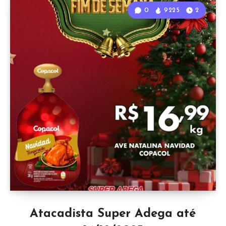
0
9225
2
Atacadista Super Adega até