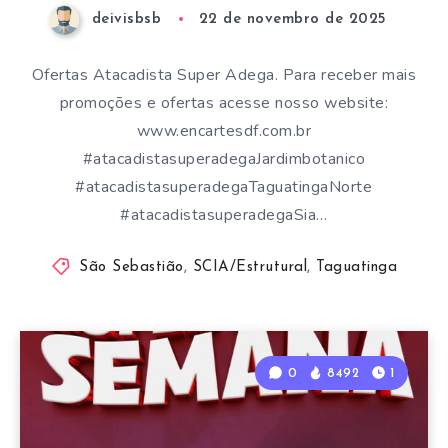
deivisbsb
22 de novembro de 2025
Ofertas Atacadista Super Adega. Para receber mais
promoções e ofertas acesse nosso website:
www.encartesdf.com.br
#atacadistasuperadegaJardimbotanico
#atacadistasuperadegaTaguatingaNorte
#atacadistasuperadegaSia…
São Sebastião
,
SCIA/Estrutural
,
Taguatinga
0
8492
1