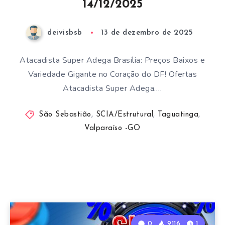
14/12/2025
deivisbsb
13 de dezembro de 2025
Atacadista Super Adega Brasília: Preços Baixos e
Variedade Gigante no Coração do DF! Ofertas
Atacadista Super Adega….
São Sebastião
,
SCIA/Estrutural
,
Taguatinga
,
Valparaíso -GO
0
9116
1