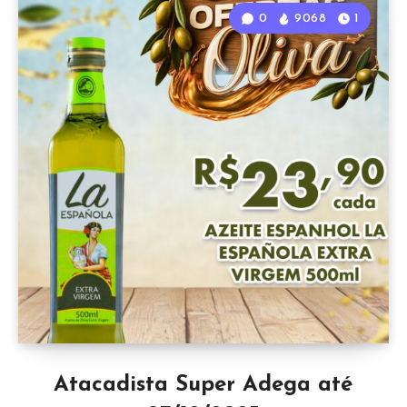
0
9068
1
Atacadista Super Adega até