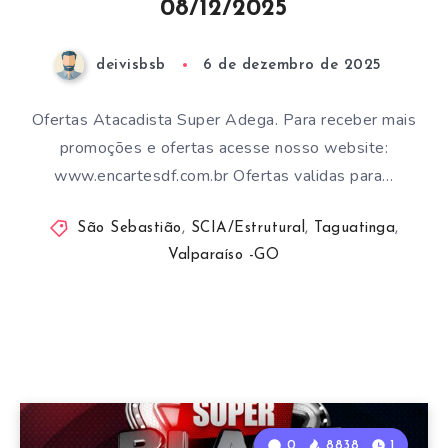
08/12/2025
deivisbsb
6 de dezembro de 2025
Ofertas Atacadista Super Adega. Para receber mais
promoções e ofertas acesse nosso website:
www.encartesdf.com.br Ofertas validas para…
São Sebastião
,
SCIA/Estrutural
,
Taguatinga
,
Valparaíso -GO
0
8838
1