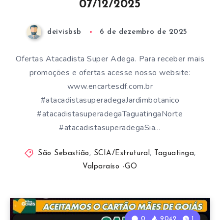
07/12/2025
deivisbsb
6 de dezembro de 2025
Ofertas Atacadista Super Adega. Para receber mais
promoções e ofertas acesse nosso website:
www.encartesdf.com.br
#atacadistasuperadegaJardimbotanico
#atacadistasuperadegaTaguatingaNorte
#atacadistasuperadegaSia…
São Sebastião
,
SCIA/Estrutural
,
Taguatinga
,
Valparaíso -GO
0
9042
1