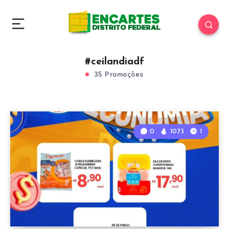
#ceilandiadf
35 Promoções
0
1073
1