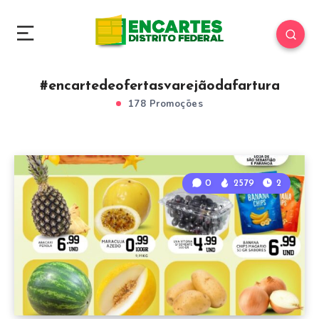
#encartedeofertasvarejãodafartura
178 Promoções
0
2579
2