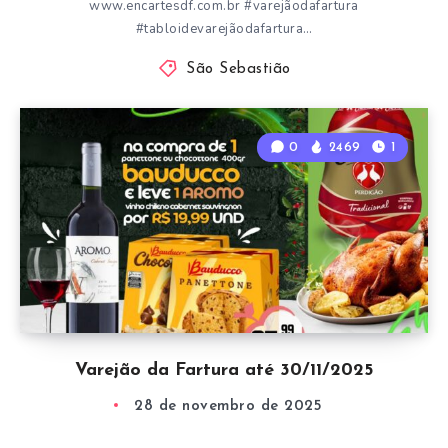
www.encartesdf.com.br #varejãodafartura
#tabloidevarejãodafartura…
São Sebastião
0
2469
1
Varejão da Fartura até 30/11/2025
28 de novembro de 2025