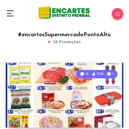
#encartesSupermercadoPontoAlto
16 Promoções
0
750
1