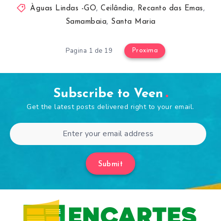
Àguas Lindas -GO
,
Ceilândia
,
Recanto das Emas
,
Samambaia
,
Santa Maria
Pagina 1 de 19
Proxima
Subscribe to Veen
Get the latest posts delivered right to your email.
Submit