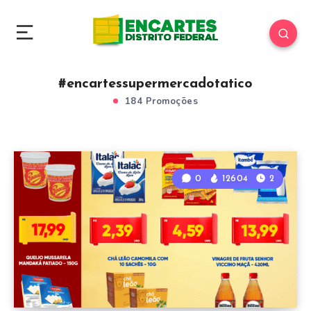
#encartessupermercadotatico
184 Promoções
0
12604
2