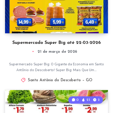
Supermercado Super Big até 22-03-2026
21 de março de 2026
Supermercado Super Big: O Gigante da Economia em Santo
Antônio do Descoberto! Super Big: Mais Que Um…
Santo Antônio do Descoberto – GO
0
23
2