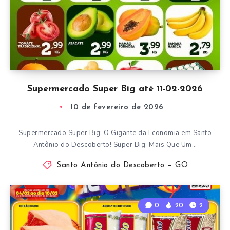
Supermercado Super Big até 11-02-2026
10 de fevereiro de 2026
Supermercado Super Big: O Gigante da Economia em Santo
Antônio do Descoberto! Super Big: Mais Que Um…
Santo Antônio do Descoberto – GO
0
20
2