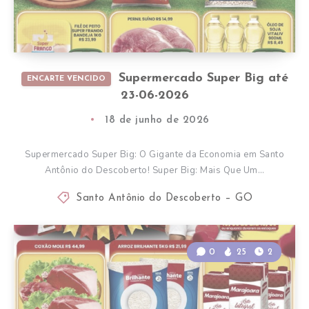
Supermercado Super Big até
ENCARTE VENCIDO
23-06-2026
18 de junho de 2026
Supermercado Super Big: O Gigante da Economia em Santo
Antônio do Descoberto! Super Big: Mais Que Um…
Santo Antônio do Descoberto – GO
0
25
2