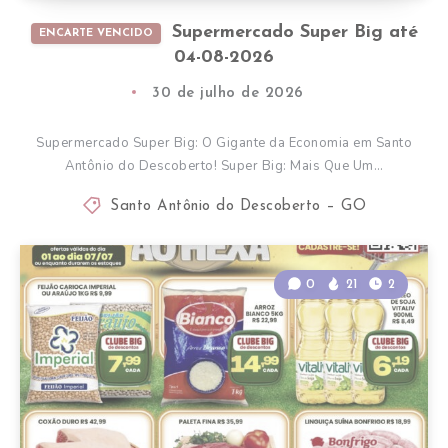
Supermercado Super Big até
ENCARTE VENCIDO
04-08-2026
30 de julho de 2026
Supermercado Super Big: O Gigante da Economia em Santo
Antônio do Descoberto! Super Big: Mais Que Um…
Santo Antônio do Descoberto – GO
0
21
2