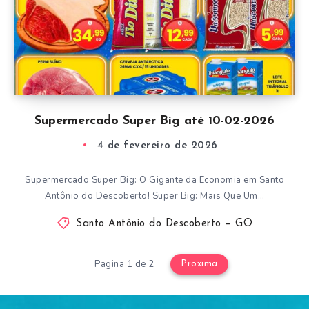
Supermercado Super Big até 10-02-2026
4 de fevereiro de 2026
Supermercado Super Big: O Gigante da Economia em Santo
Antônio do Descoberto! Super Big: Mais Que Um…
Santo Antônio do Descoberto – GO
Pagina 1 de 2
Proxima