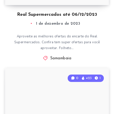
Real Supermercados até 06/12/2023
1 de dezembro de 2023
Aproveite as melhores ofertas do encarte do Real
Supermercados. Confira tem super ofertas para você
aproveitar. Folheto…
Samambaia
0
423
1