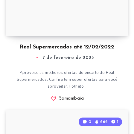
Real Supermercados até 12/02/2022
7 de fevereiro de 2023
Aproveite as melhores ofertas do encarte do Real
Supermercados. Confira tem super ofertas para você
aproveitar. Folheto…
Samambaia
0
666
1