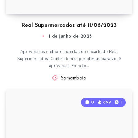
Real Supermercados até 11/06/2023
1 de junho de 2023
Aproveite as melhores ofertas do encarte do Real
Supermercados. Confira tem super ofertas para você
aproveitar. Folheto…
Samambaia
0
899
1