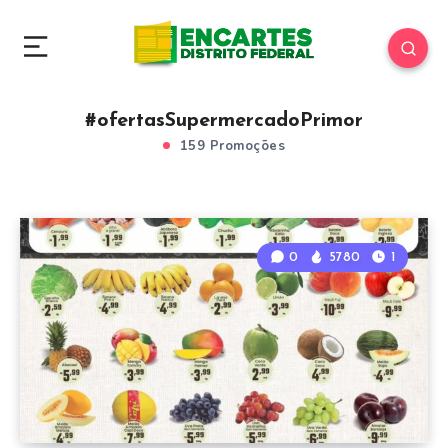
#ofertasSupermercadoPrimor
159 Promoções
0
5780
1