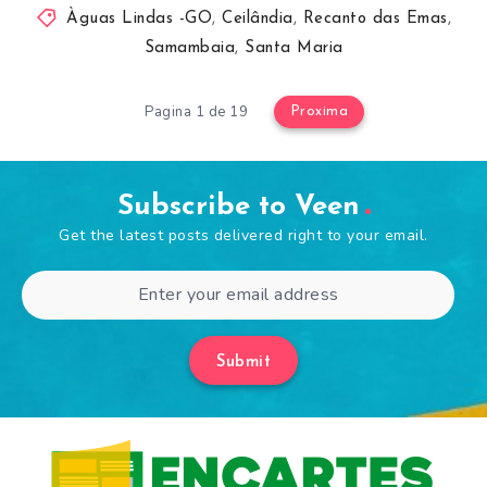
Àguas Lindas -GO
,
Ceilândia
,
Recanto das Emas
,
Samambaia
,
Santa Maria
Pagina 1 de 19
Proxima
Subscribe to Veen
Get the latest posts delivered right to your email.
Submit