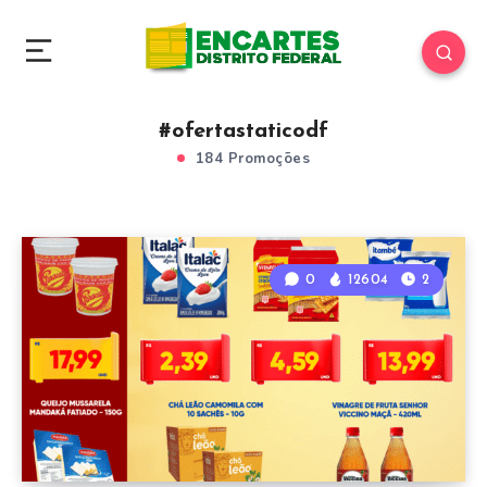
#ofertastaticodf
184 Promoções
0
12604
2