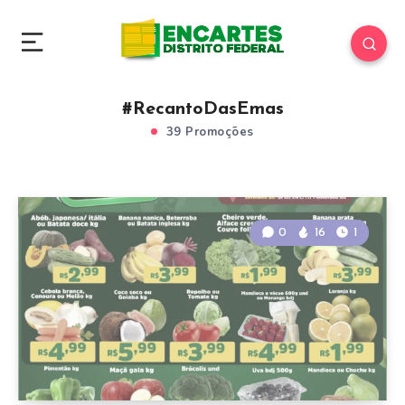
#RecantoDasEmas
39 Promoções
0
16
1