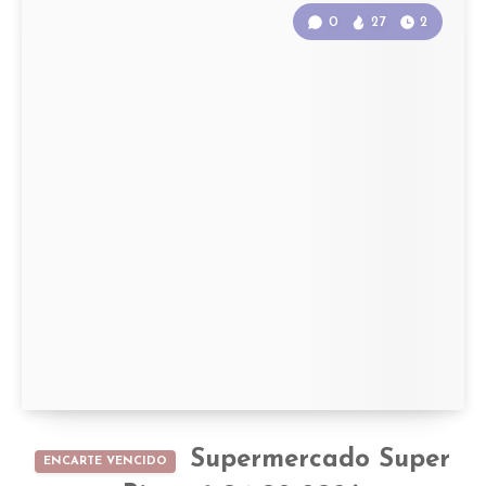
0
27
2
Supermercado Super
ENCARTE VENCIDO