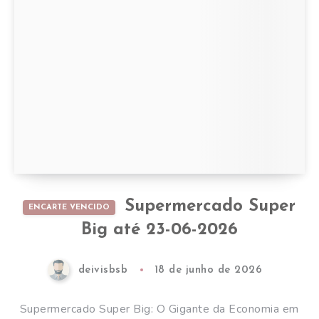
Supermercado Super
ENCARTE VENCIDO
Big até 23-06-2026
deivisbsb
18 de junho de 2026
Supermercado Super Big: O Gigante da Economia em