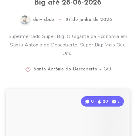
Big até 28-06-2026
deivisbsb
27 de junho de 2026
Supermercado Super Big: O Gigante da Economia em
Santo Antônio do Descoberto! Super Big: Mais Que
Um…
Santo Antônio do Descoberto – GO
0
20
2