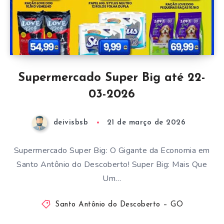
Supermercado Super Big até 22-
03-2026
deivisbsb
21 de março de 2026
Supermercado Super Big: O Gigante da Economia em
Santo Antônio do Descoberto! Super Big: Mais Que
Um…
Santo Antônio do Descoberto – GO