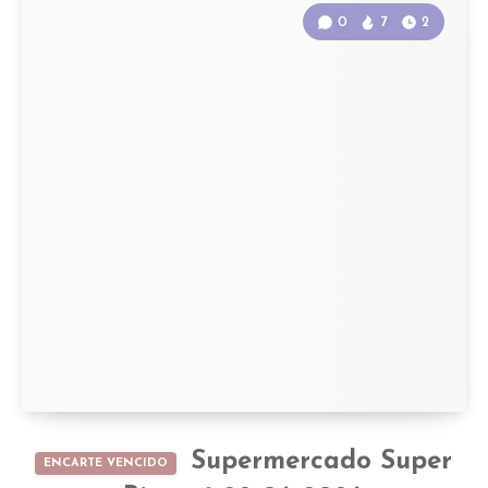
0
7
2
Supermercado Super
ENCARTE VENCIDO