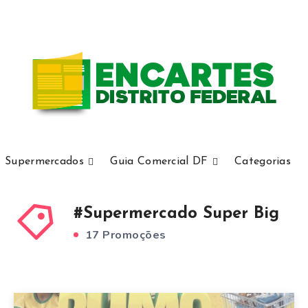
Supermercados
Guia Comercial DF
Categorias
#Supermercado Super Big
17 Promoções