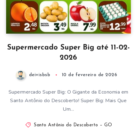
Supermercado Super Big até 11-02-
2026
deivisbsb
10 de fevereiro de 2026
Supermercado Super Big: O Gigante da Economia em
Santo Antônio do Descoberto! Super Big: Mais Que
Um…
Santo Antônio do Descoberto – GO