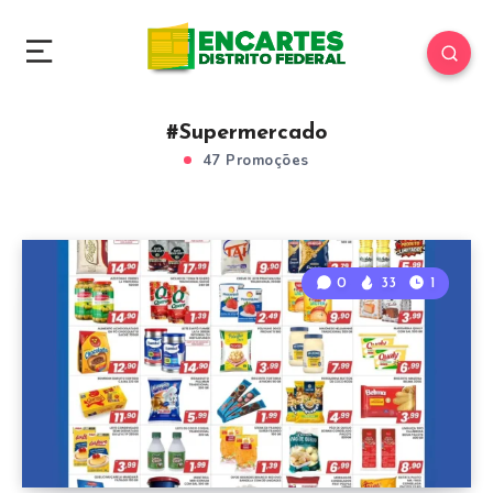
#Supermercado
47 Promoções
0
33
1