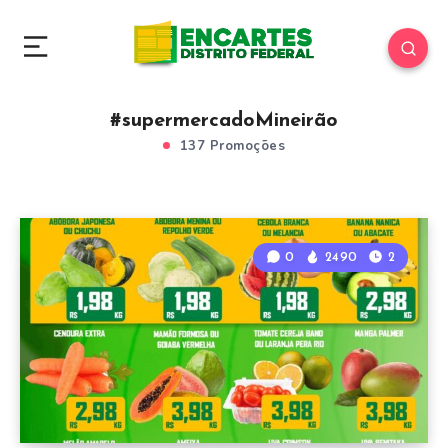
#supermercadoMineirão
137 Promoções
0
2490
2