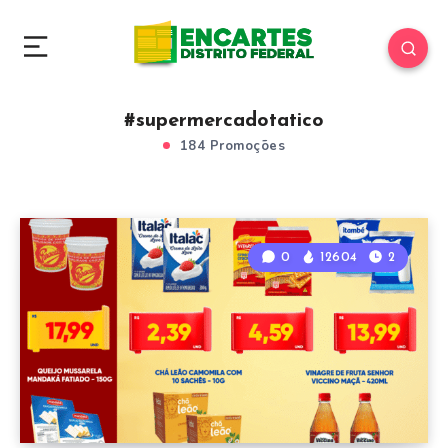
#supermercadotatico
184 Promoções
0
12604
2