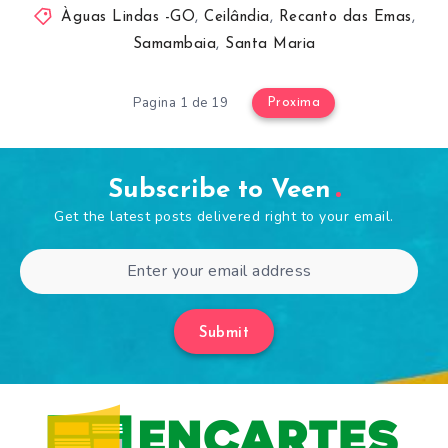
Àguas Lindas -GO
,
Ceilândia
,
Recanto das Emas
,
Samambaia
,
Santa Maria
Pagina 1 de 19
Proxima
Subscribe to Veen
Get the latest posts delivered right to your email.
Submit