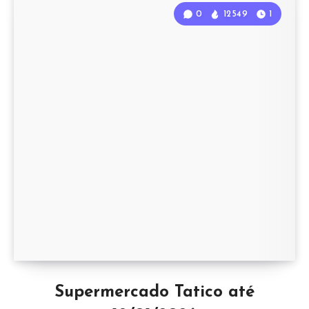
0
12549
1
Supermercado Tatico até