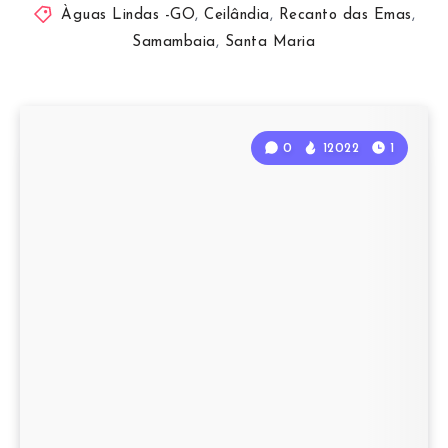
Àguas Lindas -GO
,
Ceilândia
,
Recanto das Emas
,
Samambaia
,
Santa Maria
0
12022
1