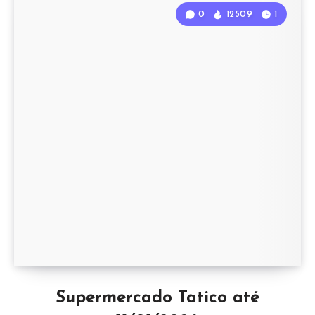
0
12509
1
Supermercado Tatico até