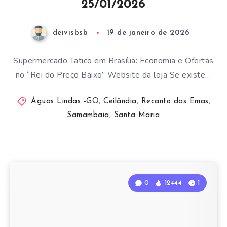
25/01/2026
deivisbsb
19 de janeiro de 2026
Supermercado Tatico em Brasília: Economia e Ofertas
no “Rei do Preço Baixo” Website da loja Se existe…
Àguas Lindas -GO
,
Ceilândia
,
Recanto das Emas
,
Samambaia
,
Santa Maria
0
12444
1