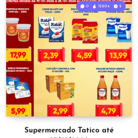
0
12604
2
Supermercado Tatico até