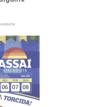
 Gigante
o website