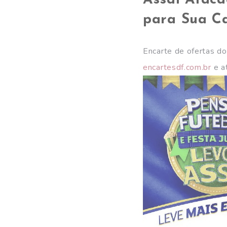
Assaí Ataca
para Sua C
Encarte de ofertas do
encartesdf.com.br
e at