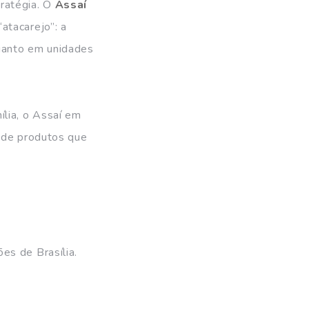
tratégia. O
Assaí
atacarejo”: a
quanto em unidades
ília, o Assaí em
x de produtos que
es de Brasília.