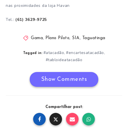
nas proximidades da loja Havan
Tel.:
(61) 3629-9725
Gama
,
Plano Piloto
,
SIA
,
Taguatinga
#atacadão
#encartesatacadão
,
,
Tagged in:
#tabloideatacadão
Show Comments
Compartilhar post: