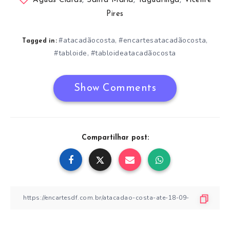
Águas Claras
,
Santa Maria
,
Taguatinga
,
Vicente
Pires
#atacadãocosta
#encartesatacadãocosta
,
,
Tagged in:
#tabloide
#tabloideatacadãocosta
,
Show Comments
Compartilhar post: