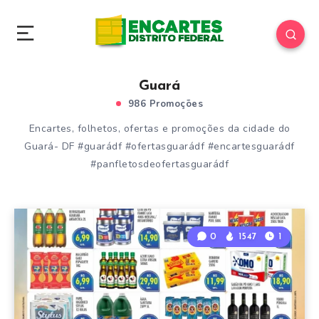
Guará
986 Promoções
Encartes, folhetos, ofertas e promoções da cidade do
Guará- DF #guarádf #ofertasguarádf #encartesguarádf
#panfletosdeofertasguarádf
0
1547
1