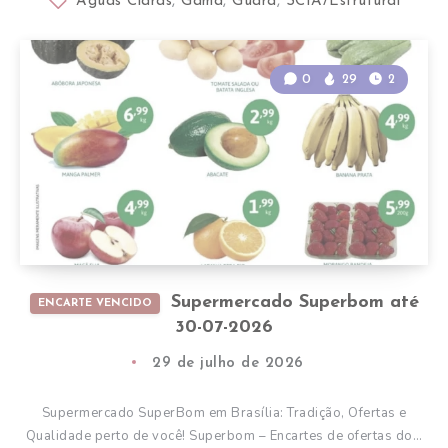
Águas Claras
,
Gama
,
Guará
,
SCIA/Estrutural
0
29
2
Supermercado Superbom até
ENCARTE VENCIDO
30-07-2026
29 de julho de 2026
Supermercado SuperBom em Brasília: Tradição, Ofertas e
Qualidade perto de você! Superbom – Encartes de ofertas do…