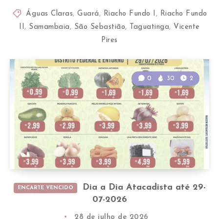
Águas Claras
,
Guará
,
Riacho Fundo I
,
Riacho Fundo
II
,
Samambaia
,
São Sebastião
,
Taguatinga
,
Vicente
Pires
0
30
2
Dia a Dia Atacadista até 29-
ENCARTE VENCIDO
07-2026
28 de julho de 2026