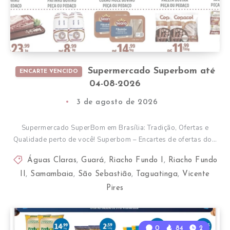
Supermercado Superbom até
ENCARTE VENCIDO
04-08-2026
3 de agosto de 2026
Supermercado SuperBom em Brasília: Tradição, Ofertas e
Qualidade perto de você! Superbom – Encartes de ofertas do…
Águas Claras
,
Guará
,
Riacho Fundo I
,
Riacho Fundo
II
,
Samambaia
,
São Sebastião
,
Taguatinga
,
Vicente
Pires
0
84
2