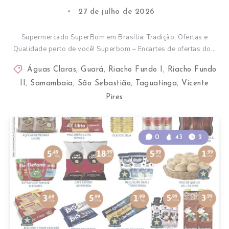
27 de julho de 2026
Supermercado SuperBom em Brasília: Tradição, Ofertas e
Qualidade perto de você! Superbom – Encartes de ofertas do…
Águas Claras
,
Guará
,
Riacho Fundo I
,
Riacho Fundo
II
,
Samambaia
,
São Sebastião
,
Taguatinga
,
Vicente
Pires
0
43
2