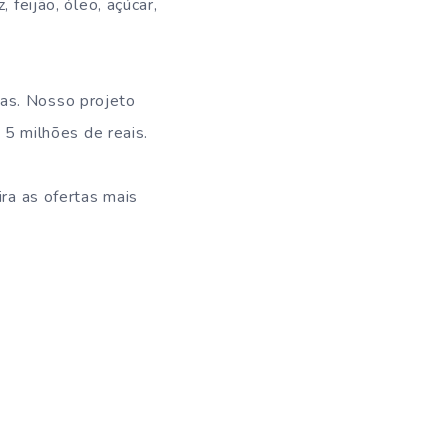
 feijão, óleo, açúcar,
das. Nosso projeto
5 milhões de reais.
ira as ofertas mais