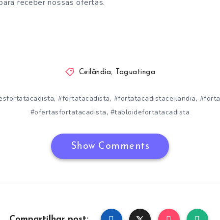
 para receber nossas ofertas.
Ceilândia
,
Taguatinga
,
,
,
esfortatacadista
#fortatacadista
#fortatacadistaceilandia
#fort
,
#ofertasfortatacadista
#tabloidefortatacadista
Show Comments
Compartilhar post: