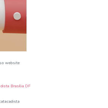
sso website
tatacadista