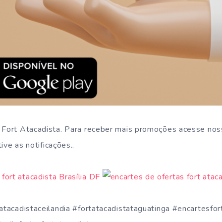
o Fort Atacadista. Para receber mais promoções acesse no
ive as notificações..
atacadistaceilandia #fortatacadistataguatinga #encartesfor