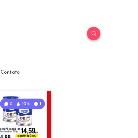
Contato
0
1014
1