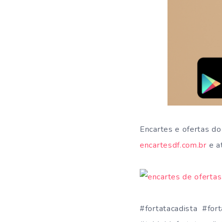
Encartes e ofertas d
encartesdf.com.br
e at
#fortatacadista #fort