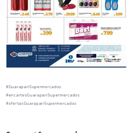
#GuarapariSupermercados
#encartesGuarapariSupermercados
#ofertasGuarapariSupermercados