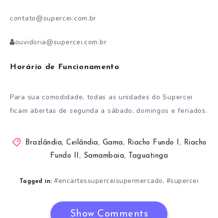
contato@supercei.com.br
ouvidoria@supercei.com.br
Horário de Funcionamento
Para sua comodidade, todas as unidades do Supercei
ficam abertas de segunda a sábado, domingos e feriados.
Brazlândia
,
Ceilândia
,
Gama
,
Riacho Fundo I
,
Riacho
Fundo II
,
Samambaia
,
Taguatinga
#encartessuperceisupermercado
#supercei
,
Tagged in:
Show Comments