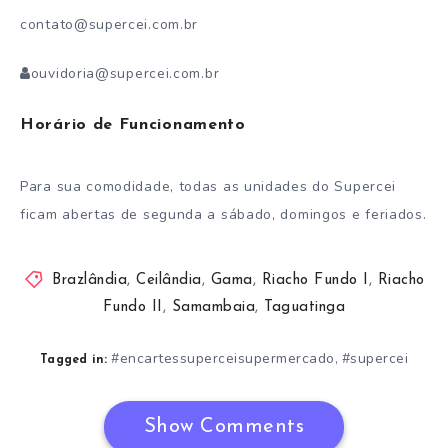
contato@supercei.com.br
ouvidoria@supercei.com.br
Horário de Funcionamento
Para sua comodidade, todas as unidades do Supercei
ficam abertas de segunda a sábado, domingos e feriados.
Brazlândia
,
Ceilândia
,
Gama
,
Riacho Fundo I
,
Riacho
Fundo II
,
Samambaia
,
Taguatinga
#encartessuperceisupermercado
#supercei
,
Tagged in:
Show Comments