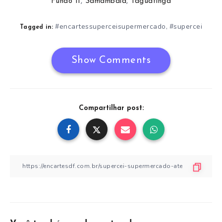
Fundo II
,
Samambaia
,
Taguatinga
#encartessuperceisupermercado
#supercei
,
Tagged in:
Show Comments
Compartilhar post: