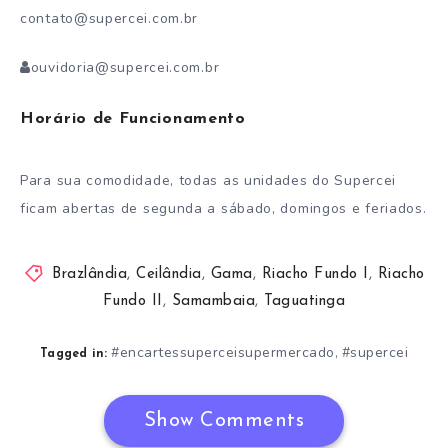
contato@supercei.com.br
ouvidoria@supercei.com.br
Horário de Funcionamento
Para sua comodidade, todas as unidades do Supercei
ficam abertas de segunda a sábado, domingos e feriados.
Brazlândia
,
Ceilândia
,
Gama
,
Riacho Fundo I
,
Riacho
Fundo II
,
Samambaia
,
Taguatinga
#encartessuperceisupermercado
#supercei
,
Tagged in:
Show Comments