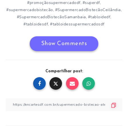
#promoçãosupermercadodf
#superdf
,
,
#supermercadobistecão
#SupermercadoBistecãoCeilândia
,
,
#SupermercadoBistecãoSamanbaia
#tabloidedf
,
,
#tabloidesdf
#tabloidessupermercadosdf
,
Show Comments
Compartilhar post: