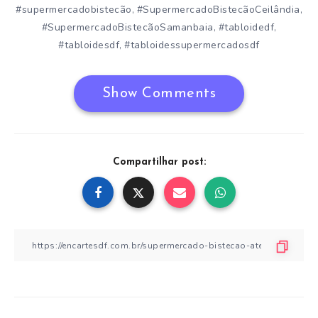
#supermercadobistecão
#SupermercadoBistecãoCeilândia
,
,
#SupermercadoBistecãoSamanbaia
#tabloidedf
,
,
#tabloidesdf
#tabloidessupermercadosdf
,
Show Comments
Compartilhar post: