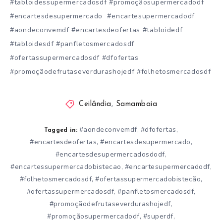
#tabloidessupermercadosdf #promoçãosupermercadodf
#encartesdesupermercado #encartesupermercadodf
#aondeconvemdf #encartesdeofertas #tabloidedf
#tabloidesdf #panfletosmercadosdf
#ofertassupermercadosdf #dfofertas
#promoçãodefrutaseverdurashojedf #folhetosmercadosdf
Ceilândia
,
Samambaia
#aondeconvemdf
#dfofertas
,
,
Tagged in:
#encartesdeofertas
#encartesdesupermercado
,
,
#encartesdesupermercadosdodf
,
#encartessupermercadobistecao
#encartesupermercadodf
,
,
#folhetosmercadosdf
#ofertassupermercadobistecão
,
,
#ofertassupermercadosdf
#panfletosmercadosdf
,
,
#promoçãodefrutaseverdurashojedf
,
#promoçãosupermercadodf
#superdf
,
,