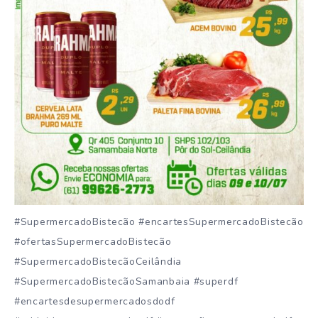
#SupermercadoBistecão #encartesSupermercadoBistecão
#ofertasSupermercadoBistecão
#SupermercadoBistecãoCeilândia
#SupermercadoBistecãoSamanbaia #superdf
#encartesdesupermercadosdodf