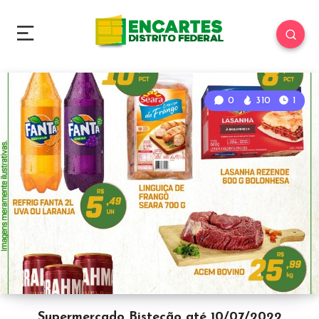
0
310
1
Supermercado Bistecão até 10/07/2022