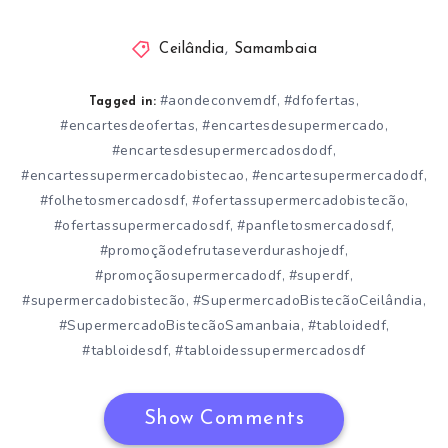
Ceilândia
,
Samambaia
#aondeconvemdf
#dfofertas
,
,
Tagged in:
#encartesdeofertas
#encartesdesupermercado
,
,
#encartesdesupermercadosdodf
,
#encartessupermercadobistecao
#encartesupermercadodf
,
,
#folhetosmercadosdf
#ofertassupermercadobistecão
,
,
#ofertassupermercadosdf
#panfletosmercadosdf
,
,
#promoçãodefrutaseverdurashojedf
,
#promoçãosupermercadodf
#superdf
,
,
#supermercadobistecão
#SupermercadoBistecãoCeilândia
,
,
#SupermercadoBistecãoSamanbaia
#tabloidedf
,
,
#tabloidesdf
#tabloidessupermercadosdf
,
Show Comments