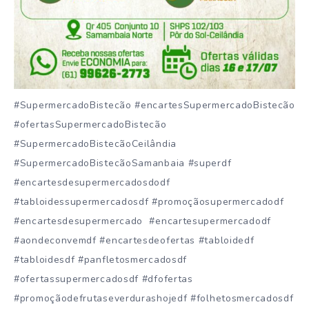
#SupermercadoBistecão #encartesSupermercadoBistecão
#ofertasSupermercadoBistecão
#SupermercadoBistecãoCeilândia
#SupermercadoBistecãoSamanbaia #superdf
#encartesdesupermercadosdodf
#tabloidessupermercadosdf #promoçãosupermercadodf
#encartesdesupermercado #encartesupermercadodf
#aondeconvemdf #encartesdeofertas #tabloidedf
#tabloidesdf #panfletosmercadosdf
#ofertassupermercadosdf #dfofertas
#promoçãodefrutaseverdurashojedf #folhetosmercadosdf