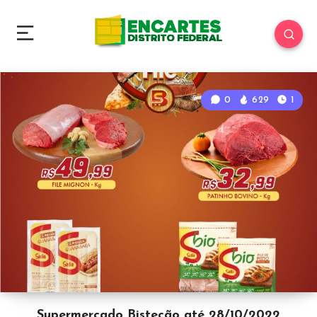
0
629
1
Supermercado Bistecão até 28/10/2022