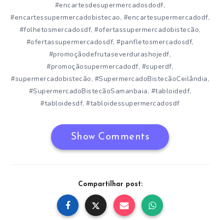
#encartesdesupermercadosdodf
,
#encartessupermercadobistecao
#encartesupermercadodf
,
,
#folhetosmercadosdf
#ofertassupermercadobistecão
,
,
#ofertassupermercadosdf
#panfletosmercadosdf
,
,
#promoçãodefrutaseverdurashojedf
,
#promoçãosupermercadodf
#superdf
,
,
#supermercadobistecão
#SupermercadoBistecãoCeilândia
,
,
#SupermercadoBistecãoSamanbaia
#tabloidedf
,
,
#tabloidesdf
#tabloidessupermercadosdf
,
Show Comments
Compartilhar post: