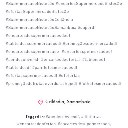
#SupermercadoBistecão #encartesSupermercadoBistecão
#ofertasSupermercadoBistecão
#SupermercadoBistecãoCeilândia
#SupermercadoBistecãoSamanbaia #superdf
#encartesdesupermercadosdodf
#tabloidessupermercadosdf #promoçãosupermercadodf
#encartesdesupermercado #encartesupermercadodf
#aondeconvemdf #encartesdeofertas #tabloidedf
#tabloidesdf #panfletosmercadosdf
#ofertassupermercadosdf #dfofertas
#promoçãodefrutaseverdurashojedf #folhetosmercadosdf
Ceilândia
,
Samambaia
#aondeconvemdf
#dfofertas
,
,
Tagged in:
#encartesdeofertas
#encartesdesupermercado
,
,