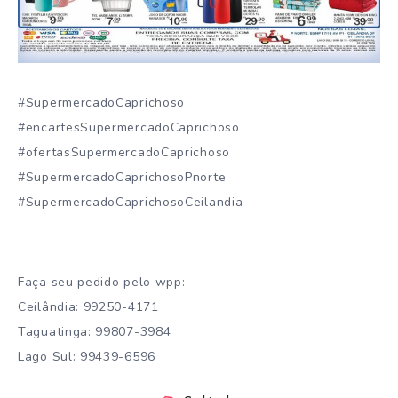
#SupermercadoCaprichoso
#encartesSupermercadoCaprichoso
#ofertasSupermercadoCaprichoso
#SupermercadoCaprichosoPnorte
#SupermercadoCaprichosoCeilandia
Faça seu pedido pelo wpp:
Ceilândia: 99250-4171
Taguatinga: 99807-3984
Lago Sul: 99439-6596