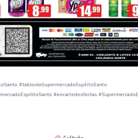
toSanto #tabloideSupermercadoEspíritoSanto
mercadoEspíritoSanto #encartedeofertas #SupermercadoEs