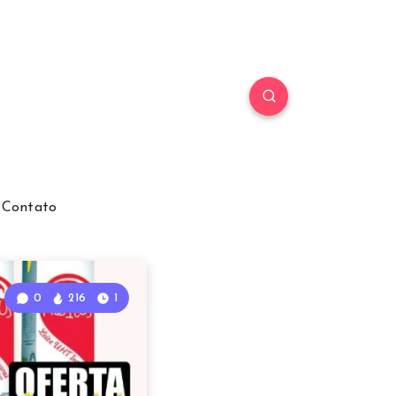
Contato
0
216
1