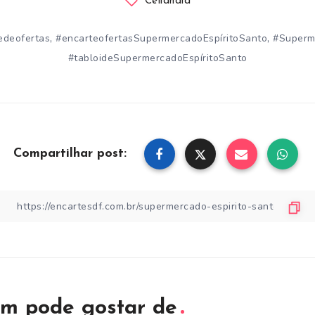
Ceilândia
,
,
edeofertas
#encarteofertasSupermercadoEspíritoSanto
#Superm
#tabloideSupermercadoEspíritoSanto
Compartilhar post:
m pode gostar de