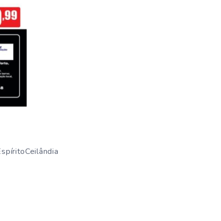
píritoCeilândia