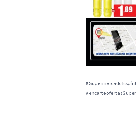
#SupermercadoEspíri
#encarteofertasSuper