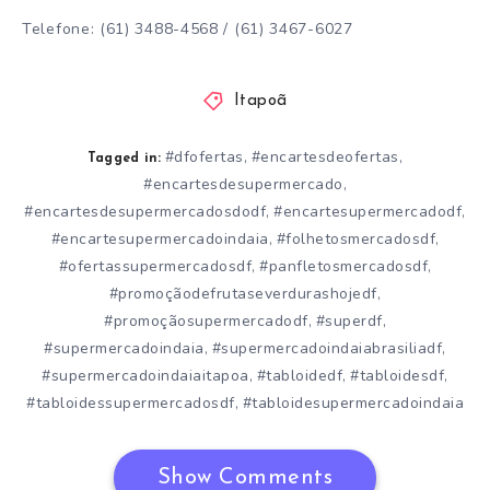
Telefone: (61) 3488-4568 / (61) 3467-6027
Itapoã
#dfofertas
#encartesdeofertas
,
,
Tagged in:
#encartesdesupermercado
,
#encartesdesupermercadosdodf
#encartesupermercadodf
,
,
#encartesupermercadoindaia
#folhetosmercadosdf
,
,
#ofertassupermercadosdf
#panfletosmercadosdf
,
,
#promoçãodefrutaseverdurashojedf
,
#promoçãosupermercadodf
#superdf
,
,
#supermercadoindaia
#supermercadoindaiabrasiliadf
,
,
#supermercadoindaiaitapoa
#tabloidedf
#tabloidesdf
,
,
,
#tabloidessupermercadosdf
#tabloidesupermercadoindaia
,
Show Comments