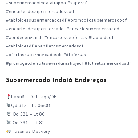
#supermercadoindaiaitapoa #superdf
#encartesdesupermercadosdodf
#tabloidessupermercadosdf #promoçãosupermercadodf
#encartesdesupermercado #encartesupermercadodf
#aondeconvemdf #encartesdeofertas #tabloidedf
#tabloidesdf #panfletosmercadosdf
#ofertassupermercadosdf #dfofertas
#promoçãodefrutaseverdurashojedf #folhetosmercadosdf
Supermercado Indaiá Endereços
Itapuã – Del Lago/DF
Qd 312 – Lt 06/08
Qd 321 – Lt 80
Qd 331 – Lt 81
Fazemos Delivery