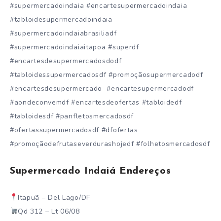
#supermercadoindaia #encartesupermercadoindaia
#tabloidesupermercadoindaia
#supermercadoindaiabrasiliadf
#supermercadoindaiaitapoa #superdf
#encartesdesupermercadosdodf
#tabloidessupermercadosdf #promoçãosupermercadodf
#encartesdesupermercado #encartesupermercadodf
#aondeconvemdf #encartesdeofertas #tabloidedf
#tabloidesdf #panfletosmercadosdf
#ofertassupermercadosdf #dfofertas
#promoçãodefrutaseverdurashojedf #folhetosmercadosdf
Supermercado Indaiá Endereços
Itapuã – Del Lago/DF
Qd 312 – Lt 06/08