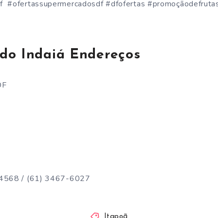
f #ofertassupermercadosdf #dfofertas #promoçãodefruta
do Indaiá Endereços
DF
-4568 / (61) 3467-6027
Itapoã