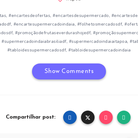
,
,
,
tas
#encartesdeofertas
#encartesdesupermercado
#encartesd
,
,
,
adodf
#encartesupermercadoindaia
#folhetosmercadosdf
#ofer
,
,
adosdf
#promoçãodefrutaseverdurashojedf
#promoçãosupermerc
,
,
,
#supermercadoindaiabrasiliadf
#supermercadoindaiaitapoa
#ta
,
#tabloidessupermercadosdf
#tabloidesupermercadoindaia
Show Comments
Compartilhar post: