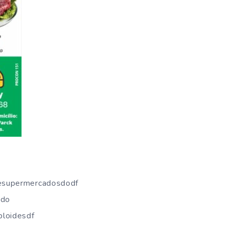
desupermercadosdodf
ado
bloidesdf