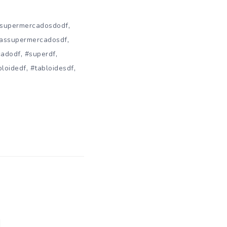
,
esupermercadosdodf
,
tassupermercadosdf
,
,
adodf
#superdf
,
,
bloidedf
#tabloidesdf