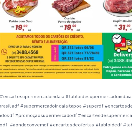
#encartesupermercadoindaia #tabloidesupermercadoindaia
rasiliadf #supermercadoindaiaitapoa #superdf #encartes
cadosdf #promoçãosupermercadodf #encartesdesupermerc
odf #aondeconvemdf #encartesdeofertas #tabloidedf #ta