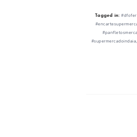
#dfofer
Tagged in:
#encartesupermerc
#panfletosmerc
#supermercadoindaia