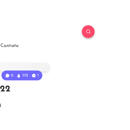
Contato
0
1112
1
022
d