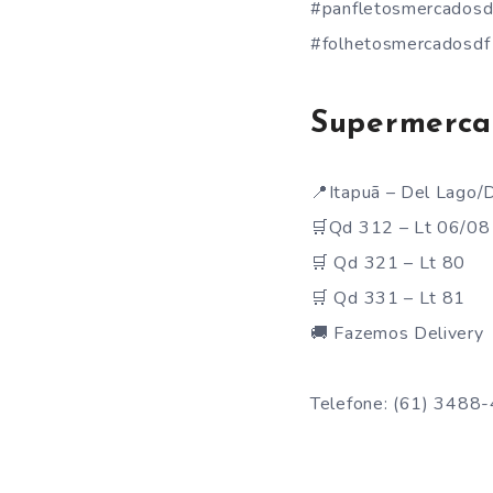
#panfletosmercadosd
#folhetosmercadosdf
Supermerca
📍Itapuã – Del Lago/
🛒Qd 312 – Lt 06/08
🛒 Qd 321 – Lt 80
🛒 Qd 331 – Lt 81
🚚 Fazemos Delivery
Telefone: (61) 3488