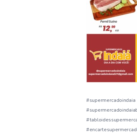
#supermercadoindaia 
#supermercadoindaiab
#tabloidessupermer
#encartesupermercad