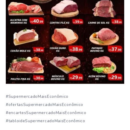
#SupermercadoMaisEconômico
#ofertasSupermercadoMaisEconômico
#encartesSupermercadoMaisEconômico
#tabloideSupermercadoMaisEconômico