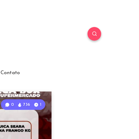
Contato
0
736
1