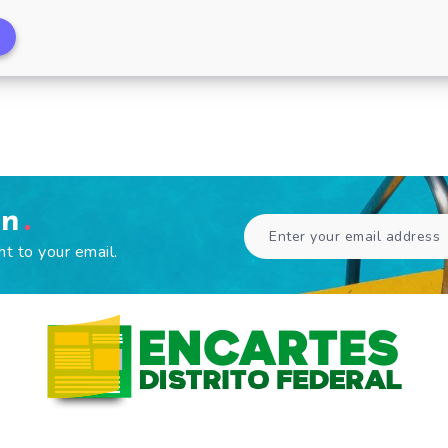
Supermercado União a
en
ht to your email.