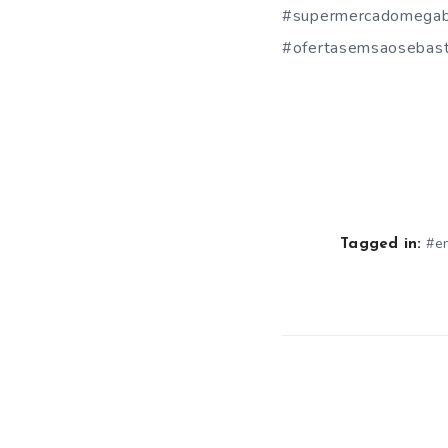
#supermercadomegab
#ofertasemsaosebast
#e
Tagged in: