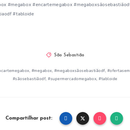
ox #megabox #encartemegabox #megaboxsãosebastiãodf
iaodf #tabloide
São Sebastião
,
,
,
ncartemegabox
#megabox
#megaboxsãosebastiãodf
#ofertasem
,
,
#sãosebastiãodf
#supermercadomegabox
#tabloide
Compartilhar post: