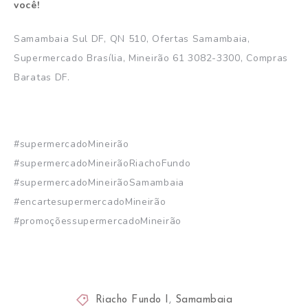
você!
Samambaia Sul DF, QN 510, Ofertas Samambaia,
Supermercado Brasília, Mineirão 61 3082-3300, Compras
Baratas DF.
#supermercadoMineirão
#supermercadoMineirãoRiachoFundo
#supermercadoMineirãoSamambaia
#encartesupermercadoMineirão
#promoçõessupermercadoMineirão
Riacho Fundo I
,
Samambaia