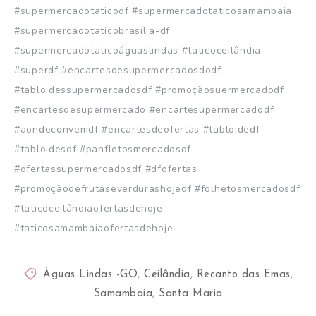
#supermercadotaticodf #supermercadotaticosamambaia
#supermercadotaticobrasília-df
#supermercadotaticoáguaslindas #taticoceilândia
#superdf #encartesdesupermercadosdodf
#tabloidessupermercadosdf #promoçãosuermercadodf
#encartesdesupermercado #encartesupermercadodf
#aondeconvemdf #encartesdeofertas #tabloidedf
#tabloidesdf #panfletosmercadosdf
#ofertassupermercadosdf #dfofertas
#promoçãodefrutaseverdurashojedf #folhetosmercadosdf
#taticoceilândiaofertasdehoje
#taticosamambaiaofertasdehoje
Àguas Lindas -GO
,
Ceilândia
,
Recanto das Emas
,
Samambaia
,
Santa Maria