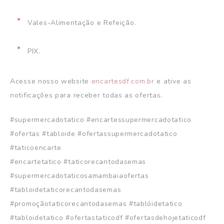
Vales-Alimentação e Refeição.
PIX.
Acesse nosso website
encartesdf.com.br
e ative as
notificações para receber todas as ofertas.
#supermercadotatico #encartessupermercadotatico
#ofertas #tabloide #ofertassupermercadotatico
#taticoencarte
#encartetatico #taticorecantodasemas
#supermercadotaticosamambaiaofertas
#tabloidetaticorecantodasemas
#promoçãotaticorecantodasemas #tablóidetatico
#tabloidetatico #ofertastaticodf #ofertasdehojetaticodf