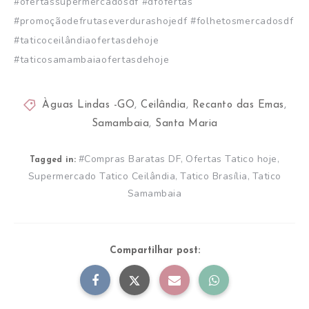
#ofertassupermercadosdf #dfofertas
#promoçãodefrutaseverdurashojedf #folhetosmercadosdf
#taticoceilândiaofertasdehoje
#taticosamambaiaofertasdehoje
Àguas Lindas -GO
,
Ceilândia
,
Recanto das Emas
,
Samambaia
,
Santa Maria
#Compras Baratas DF
Ofertas Tatico hoje
,
,
Tagged in:
Supermercado Tatico Ceilândia
Tatico Brasília
Tatico
,
,
Samambaia
Compartilhar post: