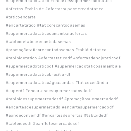
#supermercadotatico #encartessupermercadotatico
#ofertas #tabloide #ofertassupermercadotatico
#taticoencarte
#encartetatico #taticorecantodasemas
#supermercadotaticosamambaiaofertas
#tabloidetaticorecantodasemas
#promoçãotaticorecantodasemas #tablóidetatico
#tabloidetatico #ofertastaticodf #ofertasdehojetaticodf
#supermercadotaticodf #supermercadotaticosamambaia
#supermercadotaticobrasília-df
#supermercadotaticoáguaslindas #taticoceilândia
#superdf #encartesdesupermercadosdodf
#tabloidessupermercadosdf #promoçãosuermercadodf
#encartesdesupermercado #encartesupermercadodf
#aondeconvemdf #encartesdeofertas #tabloidedf
#tabloidesdf #panfletosmercadosdf