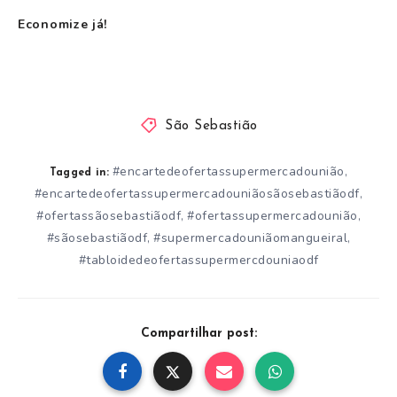
Economize já!
São Sebastião
#encartedeofertassupermercadounião
,
Tagged in:
#encartedeofertassupermercadouniãosãosebastiãodf
,
#ofertassãosebastiãodf
#ofertassupermercadounião
,
,
#sãosebastiãodf
#supermercadouniãomangueiral
,
,
#tabloidedeofertassupermercdouniaodf
Compartilhar post: