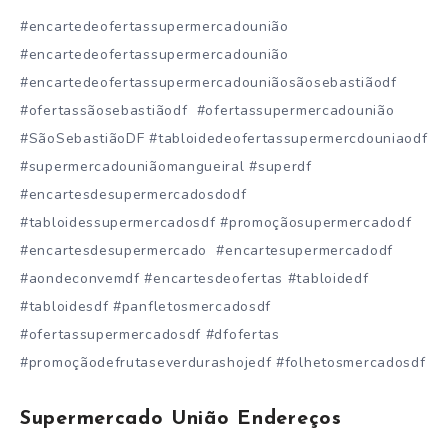
#encartedeofertassupermercadounião
#encartedeofertassupermercadounião
#encartedeofertassupermercadouniãosãosebastiãodf
#ofertassãosebastiãodf #ofertassupermercadounião
#SãoSebastiãoDF #tabloidedeofertassupermercdouniaodf
#supermercadouniãomangueiral #superdf
#encartesdesupermercadosdodf
#tabloidessupermercadosdf #promoçãosupermercadodf
#encartesdesupermercado #encartesupermercadodf
#aondeconvemdf #encartesdeofertas #tabloidedf
#tabloidesdf #panfletosmercadosdf
#ofertassupermercadosdf #dfofertas
#promoçãodefrutaseverdurashojedf #folhetosmercadosdf
Supermercado União Endereços