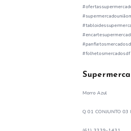
#ofertassupermercad
#supermercadouniãom
#tabloidessupermer
#encartesupermercad
#panfletosmercadosd
#folhetosmercadosdf
Supermerca
Morro Azul
Q 01 CONJUNTO 03 L
(61) 3339-1431