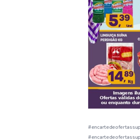
#encartedeofertassu
#encartedeofertassu