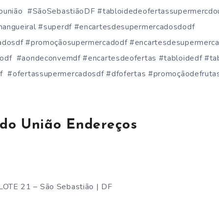
ounião #SãoSebastiãoDF #tabloidedeofertassupermercdo
angueiral #superdf #encartesdesupermercadosdodf
cadosdf #promoçãosupermercadodf #encartesdesupermerc
odf #aondeconvemdf #encartesdeofertas #tabloidedf #ta
f #ofertassupermercadosdf #dfofertas #promoçãodefruta
do União Endereços
OTE 21 – São Sebastião | DF