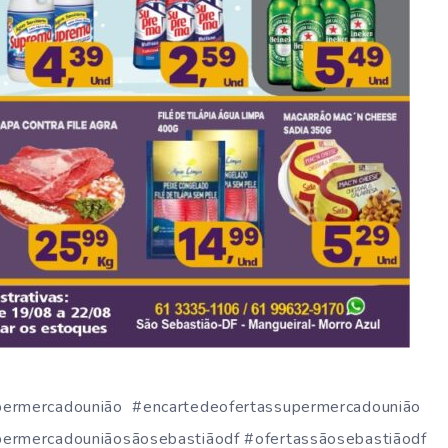
permercadounião #encartedeofertassupermercadounião
permercadouniãosãosebastiãodf #ofertassãosebastiãodf