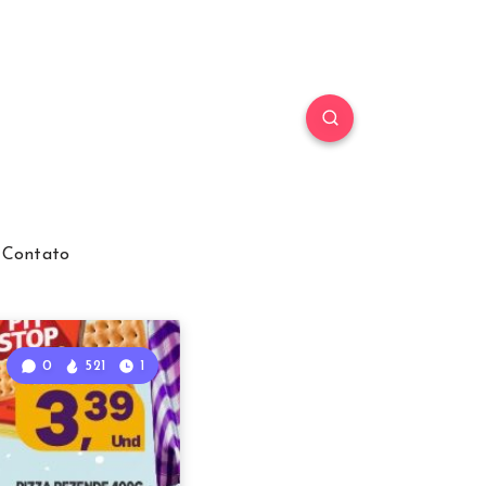
Contato
0
521
1