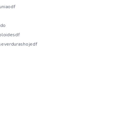
uniaodf
ado
bloidesdf
severdurashojedf