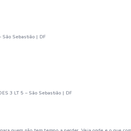
– São Sebastião | DF
S 3 LT 5 – São Sebastião | DF
 para quem não tem tempo a perder. Veja onde e o que com