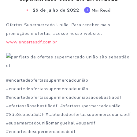
26 de julho de 2022
1
Min Read
Ofertas Supermercado União. Para receber mais
promoções e ofertas, acesse nosso website:
www.encartesdf.com.br
#encartedeofertassupermercadounião
#encartedeofertassupermercadounião
#encartedeofertassupermercadouniãosãosebastiãodf
#ofertassãosebastiãodf #ofertassupermercadounião
#SãoSebastiãoDF #tabloidedeofertassupermercdouniaodf
#supermercadouniãomangueiral #superdf
#encartesdesupermercadosdodf