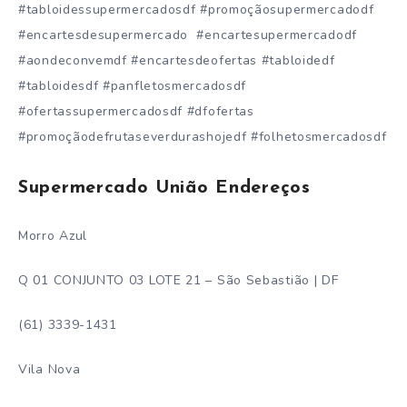
#tabloidessupermercadosdf #promoçãosupermercadodf
#encartesdesupermercado #encartesupermercadodf
#aondeconvemdf #encartesdeofertas #tabloidedf
#tabloidesdf #panfletosmercadosdf
#ofertassupermercadosdf #dfofertas
#promoçãodefrutaseverdurashojedf #folhetosmercadosdf
Supermercado União Endereços
Morro Azul
Q 01 CONJUNTO 03 LOTE 21 – São Sebastião | DF
(61) 3339-1431
Vila Nova