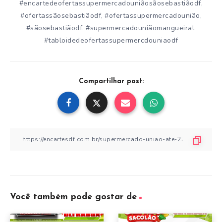
#encartedeofertassupermercadouniãosãosebastiãodf
,
#ofertassãosebastiãodf
#ofertassupermercadounião
,
,
#sãosebastiãodf
#supermercadouniãomangueiral
,
,
#tabloidedeofertassupermercdouniaodf
Compartilhar post:
Você também pode gostar de