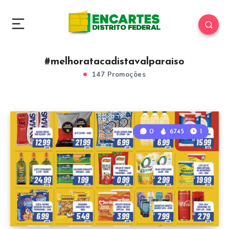
#melhoratacadistavalparaiso
147 Promoções
0
6745
1