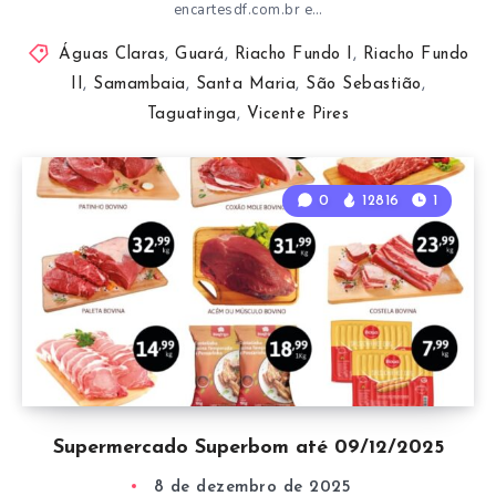
encartesdf.com.br e…
Águas Claras
,
Guará
,
Riacho Fundo I
,
Riacho Fundo
II
,
Samambaia
,
Santa Maria
,
São Sebastião
,
Taguatinga
,
Vicente Pires
0
12816
1
Supermercado Superbom até 09/12/2025
8 de dezembro de 2025