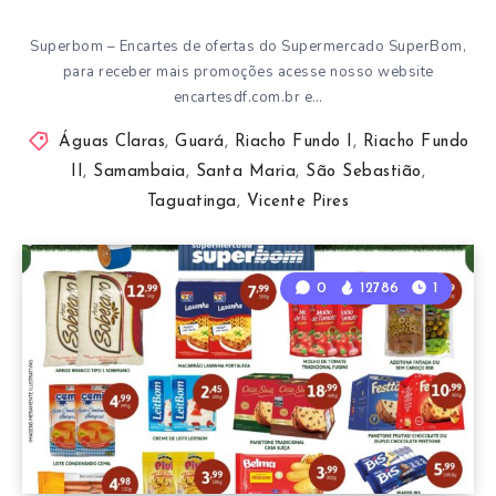
Superbom – Encartes de ofertas do Supermercado SuperBom,
para receber mais promoções acesse nosso website
encartesdf.com.br e…
Águas Claras
,
Guará
,
Riacho Fundo I
,
Riacho Fundo
II
,
Samambaia
,
Santa Maria
,
São Sebastião
,
Taguatinga
,
Vicente Pires
0
12786
1