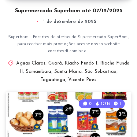
Supermercado Superbom até 07/12/2025
1 de dezembro de 2025
Superbom – Encartes de ofertas do Supermercado SuperBom,
para receber mais promoções acesse nosso website
encartesdf.com.br e…
Águas Claras
,
Guará
,
Riacho Fundo I
,
Riacho Fundo
II
,
Samambaia
,
Santa Maria
,
São Sebastião
,
Taguatinga
,
Vicente Pires
0
12714
1