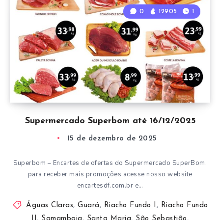
0
12905
1
Supermercado Superbom até 16/12/2025
15 de dezembro de 2025
Superbom – Encartes de ofertas do Supermercado SuperBom,
para receber mais promoções acesse nosso website
encartesdf.com.br e…
Águas Claras
,
Guará
,
Riacho Fundo I
,
Riacho Fundo
II
,
Samambaia
,
Santa Maria
,
São Sebastião
,