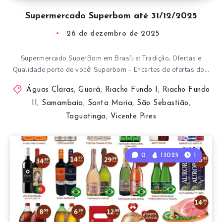
Supermercado Superbom até 31/12/2025
26 de dezembro de 2025
Supermercado SuperBom em Brasília: Tradição, Ofertas e
Qualidade perto de você! Superbom – Encartes de ofertas do…
Águas Claras
,
Guará
,
Riacho Fundo I
,
Riacho Fundo
II
,
Samambaia
,
Santa Maria
,
São Sebastião
,
Taguatinga
,
Vicente Pires
0
13025
1