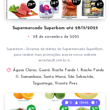
Supermercado Superbom até 28/11/2025
28 de novembro de 2025
Superbom – Encartes de ofertas do Supermercado SuperBom,
para receber mais promoções acesse nosso website
encartesdf.com.br e…
Águas Claras
,
Guará
,
Riacho Fundo I
,
Riacho Fundo
II
,
Samambaia
,
Santa Maria
,
São Sebastião
,
Taguatinga
,
Vicente Pires
0
12666
1