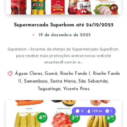
Supermercado Superbom até 24/12/2025
19 de dezembro de 2025
Superbom – Encartes de ofertas do Supermercado SuperBom,
para receber mais promoções acesse nosso website
encartesdf.com.br e…
Águas Claras
,
Guará
,
Riacho Fundo I
,
Riacho Fundo
II
,
Samambaia
,
Santa Maria
,
São Sebastião
,
Taguatinga
,
Vicente Pires
0
12934
1