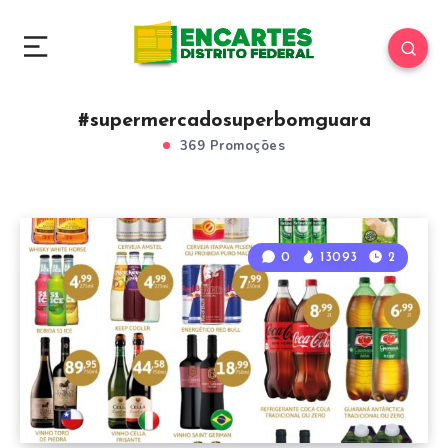
#supermercadosuperbomguara
369 Promoções
0
13093
2