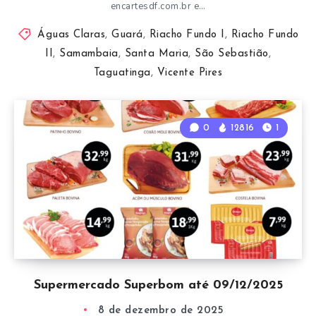
encartesdf.com.br e…
Águas Claras
,
Guará
,
Riacho Fundo I
,
Riacho Fundo
II
,
Samambaia
,
Santa Maria
,
São Sebastião
,
Taguatinga
,
Vicente Pires
0
12816
1
Supermercado Superbom até 09/12/2025
8 de dezembro de 2025