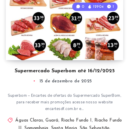
0
12904
1
Supermercado Superbom até 16/12/2025
15 de dezembro de 2025
Superbom – Encartes de ofertas do Supermercado SuperBom,
para receber mais promoções acesse nosso website
encartesdf.com.br e…
Águas Claras
,
Guará
,
Riacho Fundo I
,
Riacho Fundo
II
,
Samambaia
,
Santa Maria
,
São Sebastião
,