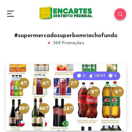
#supermercadosuperbomriachofundo
369 Promoções
0
13093
2