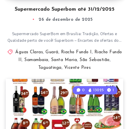
Supermercado Superbom até 31/12/2025
26 de dezembro de 2025
Supermercado SuperBom em Brasília: Tradição, Ofertas e
Qualidade perto de você! Superbom – Encartes de ofertas do…
Águas Claras
,
Guará
,
Riacho Fundo I
,
Riacho Fundo
II
,
Samambaia
,
Santa Maria
,
São Sebastião
,
Taguatinga
,
Vicente Pires
0
13025
1