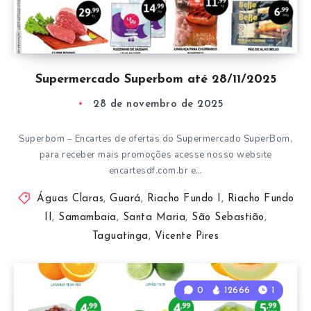
Supermercado Superbom até 28/11/2025
28 de novembro de 2025
Superbom – Encartes de ofertas do Supermercado SuperBom,
para receber mais promoções acesse nosso website
encartesdf.com.br e…
Águas Claras
,
Guará
,
Riacho Fundo I
,
Riacho Fundo
II
,
Samambaia
,
Santa Maria
,
São Sebastião
,
Taguatinga
,
Vicente Pires
0
12666
1