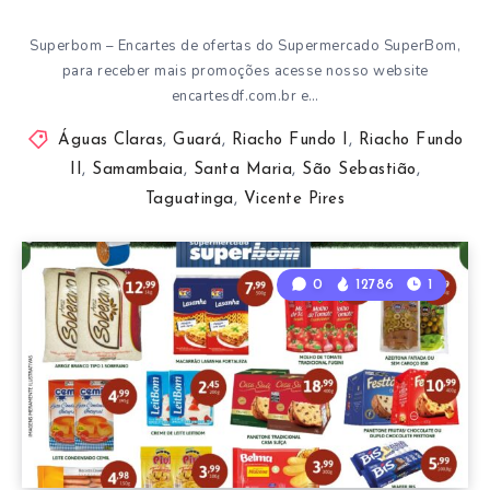
Superbom – Encartes de ofertas do Supermercado SuperBom,
para receber mais promoções acesse nosso website
encartesdf.com.br e…
Águas Claras
,
Guará
,
Riacho Fundo I
,
Riacho Fundo
II
,
Samambaia
,
Santa Maria
,
São Sebastião
,
Taguatinga
,
Vicente Pires
0
12786
1