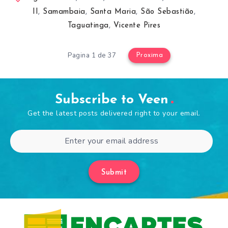
II
,
Samambaia
,
Santa Maria
,
São Sebastião
,
Taguatinga
,
Vicente Pires
Pagina 1 de 37
Proxima
Subscribe to Veen
Get the latest posts delivered right to your email.
Submit