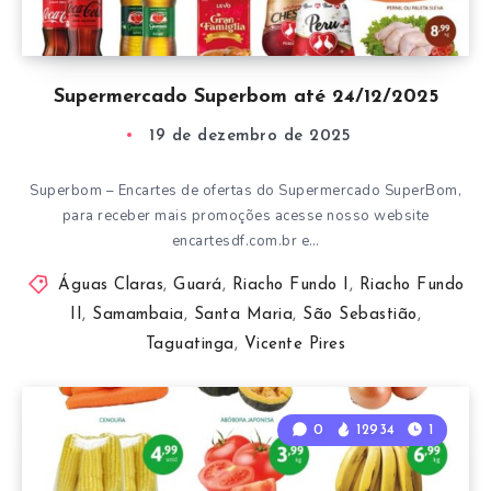
Supermercado Superbom até 24/12/2025
19 de dezembro de 2025
Superbom – Encartes de ofertas do Supermercado SuperBom,
para receber mais promoções acesse nosso website
encartesdf.com.br e…
Águas Claras
,
Guará
,
Riacho Fundo I
,
Riacho Fundo
II
,
Samambaia
,
Santa Maria
,
São Sebastião
,
Taguatinga
,
Vicente Pires
0
12934
1