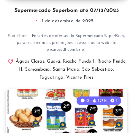
Supermercado Superbom até 07/12/2025
1 de dezembro de 2025
Superbom – Encartes de ofertas do Supermercado SuperBom,
para receber mais promoções acesse nosso website
encartesdf.com.br e…
Águas Claras
,
Guará
,
Riacho Fundo I
,
Riacho Fundo
II
,
Samambaia
,
Santa Maria
,
São Sebastião
,
Taguatinga
,
Vicente Pires
0
12714
1