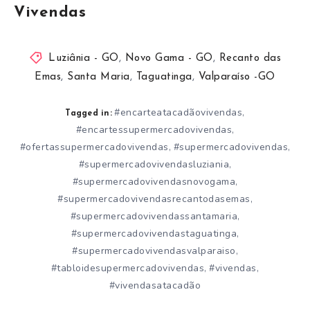
Vivendas
Luziânia - GO
,
Novo Gama - GO
,
Recanto das
Emas
,
Santa Maria
,
Taguatinga
,
Valparaíso -GO
#encarteatacadãovivendas
,
Tagged in:
#encartessupermercadovivendas
,
#ofertassupermercadovivendas
#supermercadovivendas
,
,
#supermercadovivendasluziania
,
#supermercadovivendasnovogama
,
#supermercadovivendasrecantodasemas
,
#supermercadovivendassantamaria
,
#supermercadovivendastaguatinga
,
#supermercadovivendasvalparaiso
,
#tabloidesupermercadovivendas
#vivendas
,
,
#vivendasatacadão