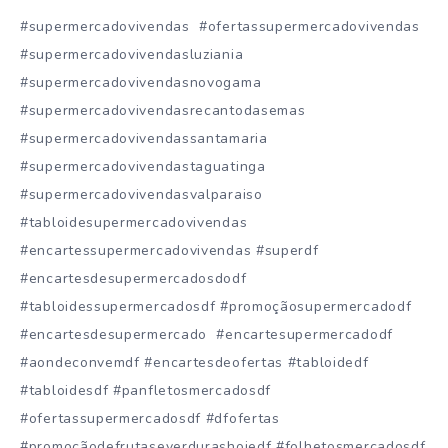
#supermercadovivendas #ofertassupermercadovivendas
#supermercadovivendasluziania
#supermercadovivendasnovogama
#supermercadovivendasrecantodasemas
#supermercadovivendassantamaria
#supermercadovivendastaguatinga
#supermercadovivendasvalparaiso
#tabloidesupermercadovivendas
#encartessupermercadovivendas #superdf
#encartesdesupermercadosdodf
#tabloidessupermercadosdf #promoçãosupermercadodf
#encartesdesupermercado #encartesupermercadodf
#aondeconvemdf #encartesdeofertas #tabloidedf
#tabloidesdf #panfletosmercadosdf
#ofertassupermercadosdf #dfofertas
#promoçãodefrutaseverdurashojedf #folhetosmercadosdf