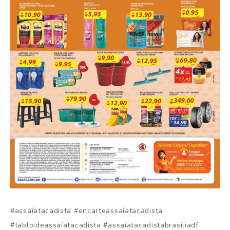
#assaíatacadista #encarteassaíatacadista
#tabloideassaíatacadista #assaíatacadistabrasiliadf