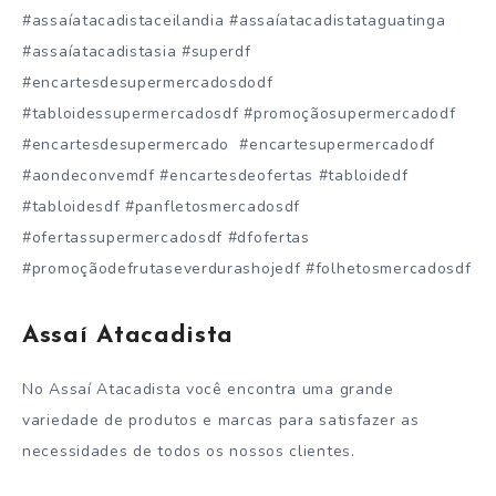
#assaíatacadistaceilandia #assaíatacadistataguatinga
#assaíatacadistasia #superdf
#encartesdesupermercadosdodf
#tabloidessupermercadosdf #promoçãosupermercadodf
#encartesdesupermercado #encartesupermercadodf
#aondeconvemdf #encartesdeofertas #tabloidedf
#tabloidesdf #panfletosmercadosdf
#ofertassupermercadosdf #dfofertas
#promoçãodefrutaseverdurashojedf #folhetosmercadosdf
Assaí Atacadista
No Assaí Atacadista você encontra uma grande
variedade de produtos e marcas para satisfazer as
necessidades de todos os nossos clientes.