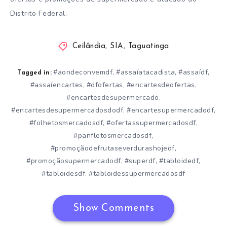
Distrito Federal.
Ceilândia
,
SIA
,
Taguatinga
#aondeconvemdf
#assaíatacadista
#assaídf
,
,
,
Tagged in:
#assaíencartes
#dfofertas
#encartesdeofertas
,
,
,
#encartesdesupermercado
,
#encartesdesupermercadosdodf
#encartesupermercadodf
,
,
#folhetosmercadosdf
#ofertassupermercadosdf
,
,
#panfletosmercadosdf
,
#promoçãodefrutaseverdurashojedf
,
#promoçãosupermercadodf
#superdf
#tabloidedf
,
,
,
#tabloidesdf
#tabloidessupermercadosdf
,
Show Comments